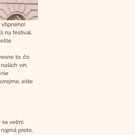
 vtipného) 
 na festival, 
ešte 
esne to, čo 
našich vín, 
nie 
zrejme, ešte 
 sa veľmi 
o najmä preto, 