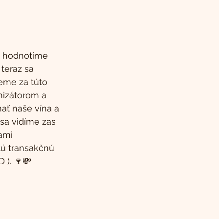
 hodnotíme 
teraz sa 
eme za túto 
nizátorom a 
nať naše vína a 
sa vidíme zas 
ami 
ú transakčnú 
 ). 🍷💸