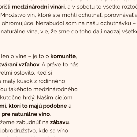
rišli 
medzinárodní vinári
, a v sobotu to všetko roztoči
. Množstvo vín, ktoré ste mohli ochutnať, porovnávať 
e ohromujúce. Nezabudol som na našu ochutnávku – 
naturálne vína, vie, že sme do toho dali naozaj všetk
 len o víne – je to o 
komunite
, 
tváraní vzťahov
. A práve to nás 
eľmi oslovilo. Keď si 
š malý kúsok z rodinného 
sťou takéhoto medzinárodného 
 skutočne hrdý. Našim cieľom 
ďmi, ktorí to majú podobne
 a 
 pre naturálne víno
. 
žeme zabudnúť na 
zábavu
. 
dobrodružstvo, kde sa víno 