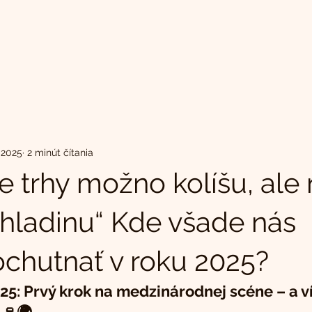
 2025
2 minút čítania
e trhy možno kolíšu, ale
í hladinu“ Kde všade nás
chutnať v roku 2025?
25: Prvý krok na medzinárodnej scéne – a ví