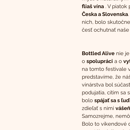
fliaš vína
 . V piatok p
Česka a Slovenska
nich, bolo skutočn
česť ochutnať naše 
Bottled Alive
 nie je
o 
spolupráci
 a o 
vy
na tomto festivale v
predstavíme, že ná
vinárstva bol súča
podujatia, cítim sa
bolo 
spájať sa s ľu
zdieľať s nimi 
vášeň
Samozrejme, nemô
Bolo to víkendové 