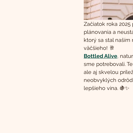
Začiatok roka 2025 
plánovania a neustá
ktorý sa stal naším
väčšieho! 🥂
Bottled Alive
,
 natu
sme potrebovali. Te
ale aj skvelou príl
neobvyklých odrôd 
lepšieho vína. 🍇✨