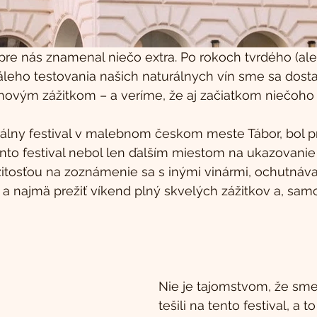
pre nás znamenal niečo extra. Po rokoch tvrdého (ale
leho testovania našich naturálnych vín sme sa dostali
 novým zážitkom – a veríme, že aj začiatkom niečoho 
rálny festival v malebnom českom meste Tábor, bol pr
nto festival nebol len ďalším miestom na ukazovanie 
ežitosťou na zoznámenie sa s inými vinármi, ochutnáva
a najmä prežiť víkend plný skvelých zážitkov a, samo
Nie je tajomstvom, že sme
tešili na tento festival, a t