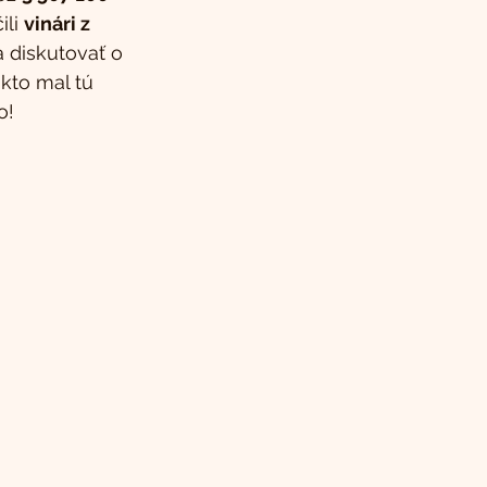
li 
vinári z 
a diskutovať o 
kto mal tú 
o! 