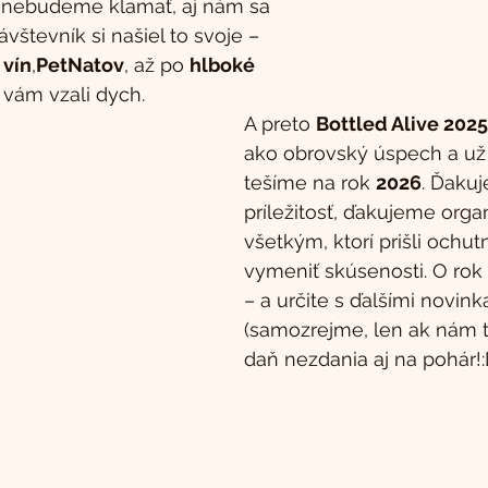
 (nebudeme klamať, aj nám sa 
ávštevník si našiel to svoje – 
 vín
,
PetNatov
, až po 
hlboké 
é vám vzali dych. 
A preto 
Bottled Alive 2025
ako obrovský úspech a už 
tešíme na rok 
2026
. Ďakuj
príležitosť, ďakujeme orga
všetkým, ktorí prišli ochut
vymeniť skúsenosti. O rok 
– a určite s ďalšími novink
(samozrejme, len ak nám t
daň nezdania aj na pohár!:D