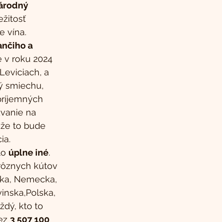
árodný 
ežitosť 
 vína. 
ančiho a 
e v roku 2024 
 Leviciach, a 
ý smiechu, 
príjemných 
zvanie na 
 že to bude 
ia.
lo 
úplne iné
. 
 rôznych kútov 
ska, Nemecka, 
inska,Polska, 
ždý, kto to 
ez 
3 507 100 