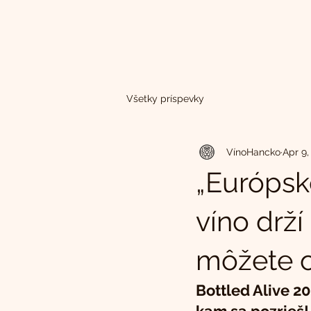
Všetky príspevky
VínoHancko
Apr 9,
„Európsk
víno drž
môžete o
Bottled Alive 20