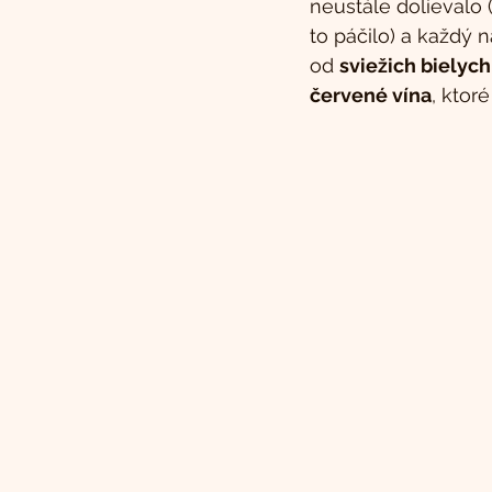
neustále dolievalo
to páčilo) a každý n
od 
sviežich bielych
červené vína
, ktor