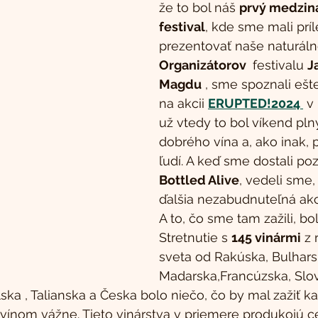
že to bol náš 
prvý medzin
festival
, kde sme mali príl
prezentovať naše naturálne
Organizátorov 
 festivalu 
J
Magdu
 , sme spoznali ešt
na akcii 
ERUPTED!2024 
 v
už vtedy to bol víkend pln
dobrého vína a, ako inak, 
ľudí. A keď sme dostali po
Bottled Alive
, vedeli sme,
ďalšia nezabudnuteľná akc
A to, čo sme tam zažili, bo
Stretnutie s 
145 vinármi
 z
sveta od Rakúska, Bulhar
Madarska,Francúzska, Slov
ska , Talianska a Česka bolo niečo, čo by mal zažiť ka
vínom vážne. Tieto vinárstva v priemere produkojú c