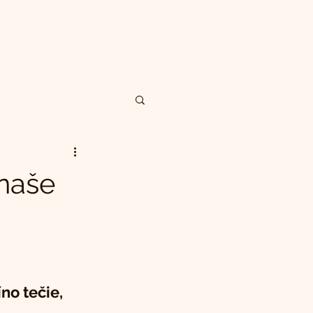
 naše
no tečie, 